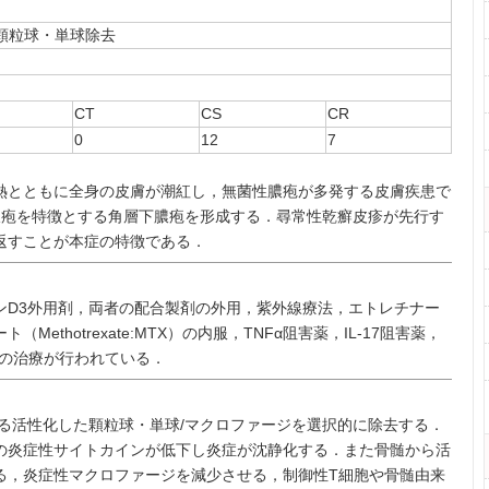
顆粒球・単球除去
CT
CS
CR
0
12
7
とともに全身の皮膚が潮紅し，無菌性膿疱が多発する皮膚疾患で
状膿疱を特徴とする角層下膿疱を形成する．尋常性乾癬皮疹が先行す
返すことが本症の特徴である．
D3外用剤，両者の配合製剤の外用，紫外線療法，エトレチナー
ethotrexate:MTX）の内服，TNFα阻害薬，IL-17阻害薬，
どの治療が行われている．
る活性化した顆粒球・単球/マクロファージを選択的に除去する．
の炎症性サイトカインが低下し炎症が沈静化する．また骨髄から活
る，炎症性マクロファージを減少させる，制御性T細胞や骨髄由来