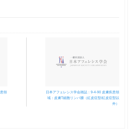
疾患領
日本アフェレシス学会雑誌：9-4-90 皮膚疾患領
域：皮膚T細胞リンパ腫（紅皮症型/紅皮症型以
外）