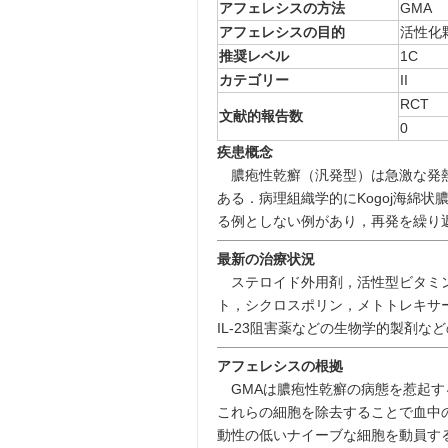
アフェレシスの方法
GMA
アフェレシスの目的
活性化
推奨レベル
1C
カテゴリー
II
RCT
文献的報告数
0
疾患概念
膿疱性乾癬（汎発型）は急激な発熱
ある．病理組織学的にKogoj海綿
る例としない例があり，再発を繰り
最新の治療状況
ステロイド外用剤，活性型ビタミン
ト，シクロスポリン，メトトレキサート（M
IL-23阻害薬などの生物学的製剤な
アフェレシスの根拠
GMAは膿疱性乾癬の病態を惹起す
これらの細胞を除去することで血中
動性の低いナイーブな細胞を動員す