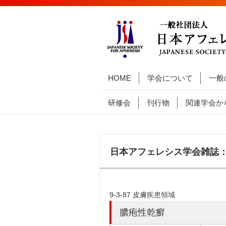
HOME
学会について
一般
研修会
刊行物
関連学会か
日本アフェレシス学会雑誌：9
9-3-87 皮膚疾患領域
膿疱性乾癬