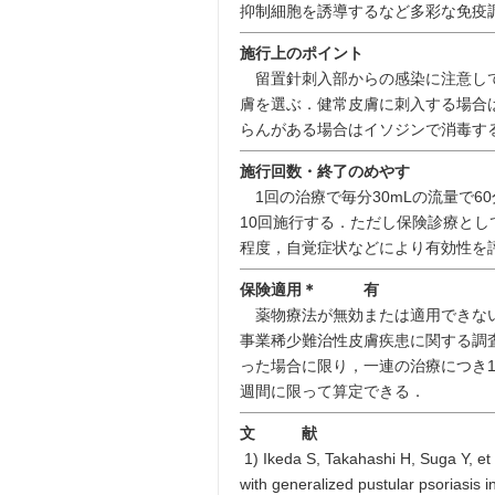
抑制細胞を誘導するなど多彩な免疫
施行上のポイント
留置針刺入部からの感染に注意して
膚を選ぶ．健常皮膚に刺入する場合
らんがある場合はイソジンで消毒す
施行回数・終了のめやす
1回の治療で毎分30mLの流量で60
10回施行する．ただし保険診療とし
程度，自覚症状などにより有効性を
保険適用＊ 有
薬物療法が無効または適用できない
事業稀少難治性皮膚疾患に関する調
った場合に限り，一連の治療につき1
週間に限って算定できる．
文 献
1) Ikeda S, Takahashi H, Suga Y, et 
with generalized pustular psoriasis 