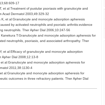
013;68:609-17
 et al:Treatment of pustular psoriasis with granulocyte and
Am Acad Dermatol 2003;49:329-32
 K, et al:Granulocyte and monocyte adsorption apheresis
caused by activated neutrophils and psoriatic arthritis:evidence
g neutrophils. Ther Apher Dial 2006;10:247-56
 Kanekura T:Granulocyte and monocyte adsorption apheresis for
ated neutrophils, psoriasis, and associated arthropathy. Ther
Y, et al:Efficacy of granulocyte and monocyte adsorption
er Apher Dial 2008;12:13-8
et al:Granulocyte and monocyte adsorption apheresis for
ermatol 2011;38:1130-4
, et al:Granulocyte and monocyte adsorption apheresis for
peutic outcomes in three refractory patients. Ther Apher Dial