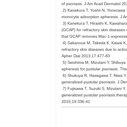
of psoriasis. J Am Acad Dermatol 2
2) Kanekura T, Yoshii N, Yonezawa T,
monocyte adsorption apheresis. J 
3) Kanekura T, Hiraishi K, Kawahara
(GCAP) for refractory skin diseases 
that GCAP removes Mac-1-expressin
4) Sakanoue M, Takeda K, Kawai K,
refractory skin diseases due to activ
Apher Dial 2013;17:477-83
5) Seishima M, Mizutani Y, Shibuya 
apheresis for pustular psoriasis. Th
6) Shukuya R, Hasegawa T, Niwa Y, 
generalized pustular psoriasis. J D
7) Fujisawa T, Suzuki S, Mizutani Y
generalized pustular psoriasis:thera
2015;19:336-41