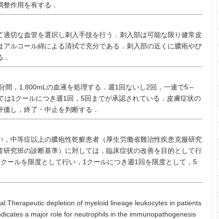
調整作用を有する．
適切な血管を選択し刺入手技を行う．刺入部は可能な限り健常皮
はアルコール綿による清拭で充分である．刺入部の近くに膿疱やび
る．
分間，1,800mLの血液を処理する．週1回ないし2回，一連で5～
ては1クールにつき週1回，5回までが承認されている．皮膚症状の
評価し，終了・中止を判断する．
，中等症以上の膿疱性乾癬患者（厚生労働省難治性疾患克服研究
査研究班の診断基準）に対しては，臨床症状の改善を目的として行
クールを限度として行い，1クールにつき週1回を限度として，5
al:Therapeutic depletion of myeloid lineage leukocytes in patients
indicates a major role for neutrophils in the immunopathogenesis